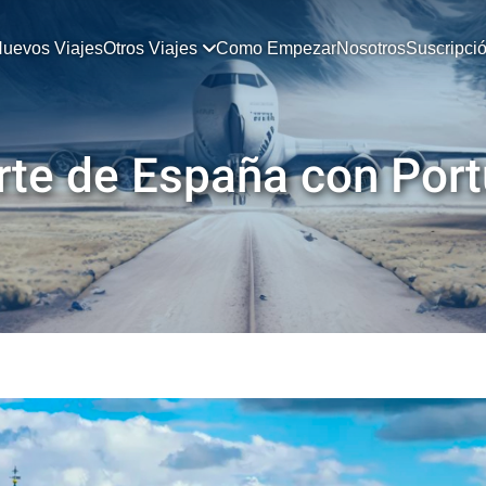
uevos Viajes
Otros Viajes
Como Empezar
Nosotros
Suscripci
rte de España con Port