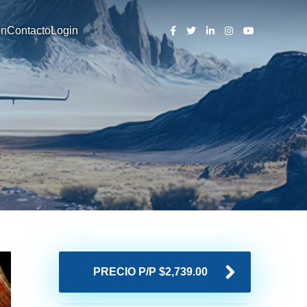
ón
Contacto
Login
PRECIO P/P $2,739.00