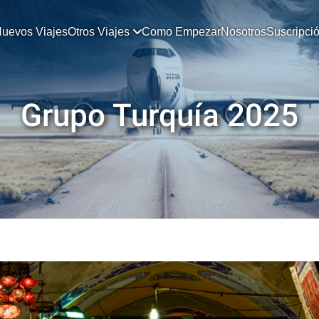
uevos Viajes
Otros Viajes
Como Empezar
Nosotros
Suscripci
Grupo Turquía 2025