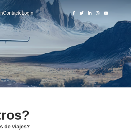
ón
Contacto
Login
tros?
s de viajes?