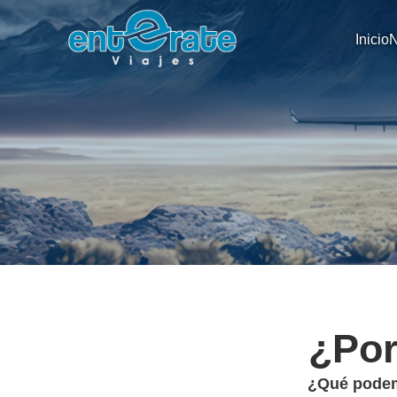
Inicio
N
¿Por
¿Qué podemo