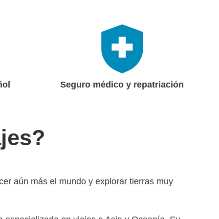
ñol
Seguro médico y repatriación
jes?
ocer aún más el mundo y explorar tierras muy